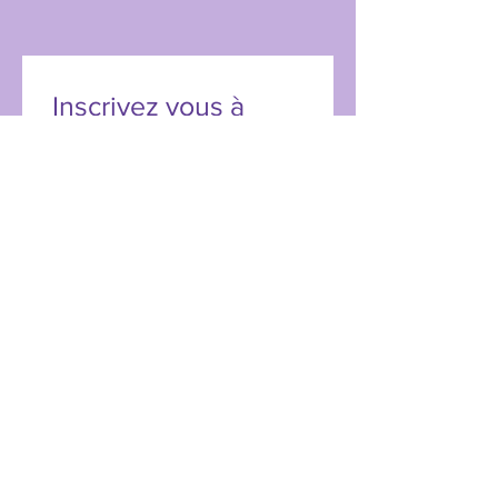
Inscrivez vous à 
notre LETTRE-INFO
Prénom
*
Nom de famille
*
E‑mail
*
Oui, abonnez-moi à votre 
newsletter.
Envoyer