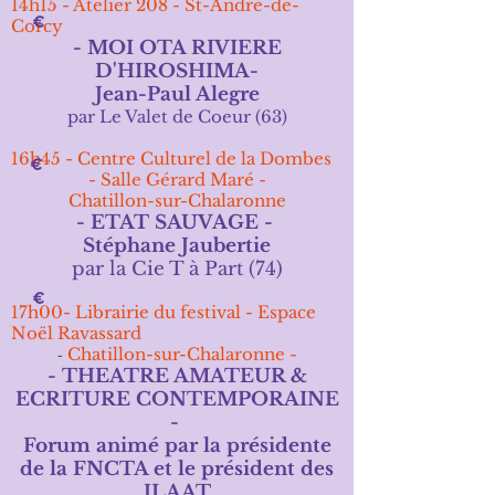
14h15 - Atelier 208 - St-André-de-
Corcy
- MOI OTA RIVIERE
D'HIROSHIMA-
Jean-Paul Alegre
par
Le Valet de Coeur (63)
16h45 - Centre Culturel de la Dombes
- Salle Gérard Maré -
Chatillon-sur-Chalaronne
- ETAT SAUVAGE -
Stéphane Jaubertie
par la Cie T à Part (74)
17h00- Librairie du festival - Espace
Noël Ravassard
Chatillon-sur-Chalaronne -
-
- THEATRE AMATEUR &
ECRITURE CONTEMPORAINE
-
Forum animé par la présidente
de la FNCTA et le président des
JLAAT