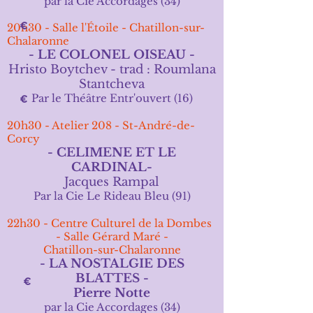
par
la Cie Accordages (34)
20h30
- Salle l'Étoile - Chatillon-sur-
Chalaronne
- LE COLONEL OISEAU
-
Hristo Boytchev - trad :
Roumlana
Stantcheva
Par le Théâtre Entr'ouvert (16)
20h30
- Atelier 208 - St-André-de-
Corcy
- CELIMENE ET LE
CARDINAL
-
Jacques Rampal
Par la Cie Le Rideau Bleu (91)
22h30 - Centre Culturel de la Dombes
- Salle Gérard Maré -
Chatillon-sur-Chalaronne
- LA NOSTALGIE DES
BLATTES
-
Pierre Notte
par
la Cie Accordages (34)